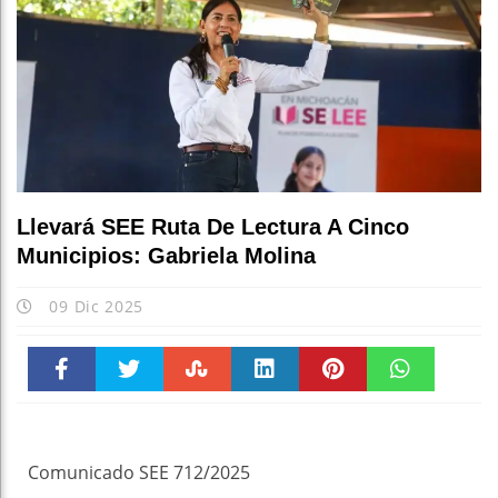
Llevará SEE Ruta De Lectura A Cinco
Municipios: Gabriela Molina
09 Dic 2025
Faceboo
Twitter
Stumble
linkedin
Pinteres
WhatsAp
k
t
pt
Comunicado SEE 712/2025