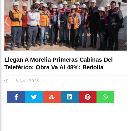
Llegan A Morelia Primeras Cabinas Del
Teleférico; Obra Va Al 48%: Bedolla
15 Nov 2025
Faceboo
Twitter
Stumble
linkedin
Pinteres
WhatsAp
k
t
pt