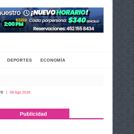
DEPORTES
ECONOMÍA
Esto es lo que debes llevar en la cajuela para viajar segur
026
Publicidad