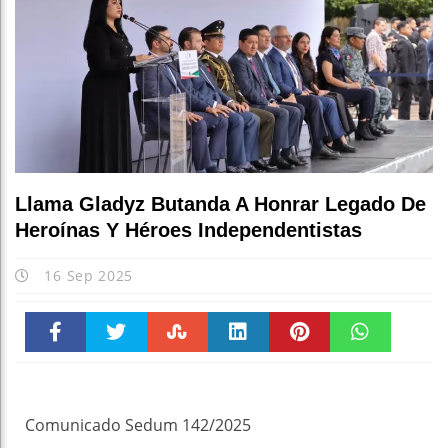
Llama Gladyz Butanda A Honrar Legado De
Heroínas Y Héroes Independentistas
16 Sep 2025
Faceboo
Twitter
Stumble
linkedin
Pinteres
WhatsAp
k
t
pt
Comunicado Sedum 142/2025