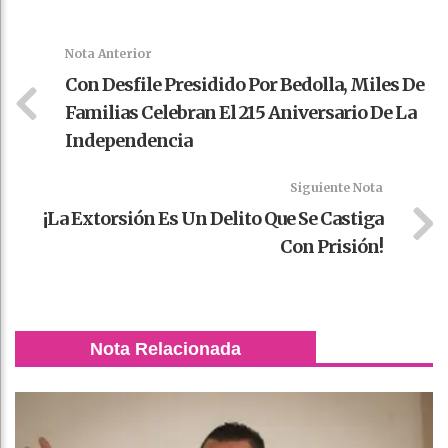
Faceboo
Twitter
Stumble
linkedin
Pinteres
WhatsAp
k
t
pt
Nota Anterior
Con Desfile Presidido Por Bedolla, Miles De
Familias Celebran El 215 Aniversario De La
Independencia
Siguiente Nota
¡La Extorsión Es Un Delito Que Se Castiga
Con Prisión!
Nota Relacionada