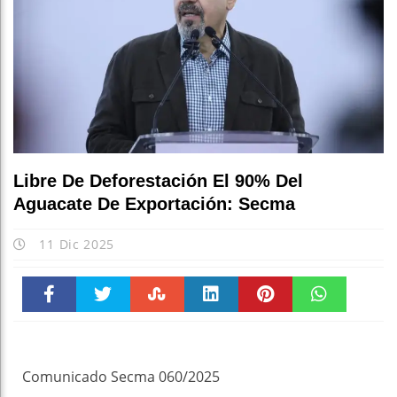
Libre De Deforestación El 90% Del
Aguacate De Exportación: Secma
11 Dic 2025
Faceboo
Twitter
Stumble
linkedin
Pinteres
WhatsAp
k
t
pt
Comunicado Secma 060/2025