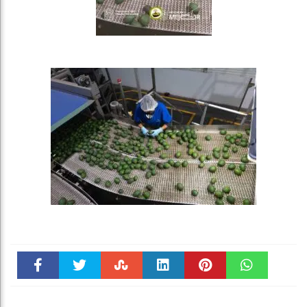
Faceboo
Twitter
Stumble
linkedin
Pinteres
WhatsAp