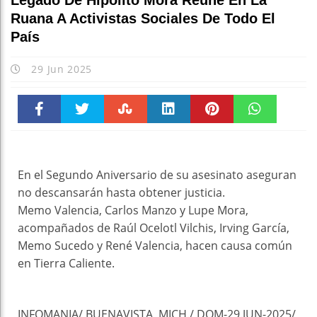
Legado De Hipólito Mora Reúne En La
Ruana A Activistas Sociales De Todo El
País
29 Jun 2025
Faceboo
Twitter
Stumble
linkedin
Pinteres
WhatsAp
k
t
pt
En el Segundo Aniversario de su asesinato aseguran
no descansarán hasta obtener justicia.
Memo Valencia, Carlos Manzo y Lupe Mora,
acompañados de Raúl Ocelotl Vilchis, Irving García,
Memo Sucedo y René Valencia, hacen causa común
en Tierra Caliente.
INFOMANIA/ BUENAVISTA, MICH./ DOM-29.JUN-2025/