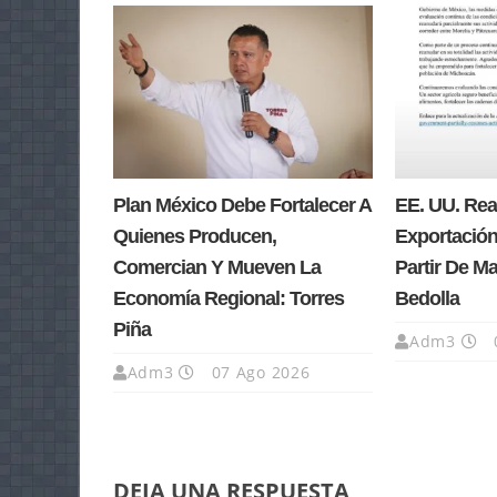
Plan México Debe Fortalecer A
EE. UU. Re
Quienes Producen,
Exportación
Comercian Y Mueven La
Partir De M
Economía Regional: Torres
Bedolla
Piña
Adm3
Adm3
07 Ago 2026
DEJA UNA RESPUESTA