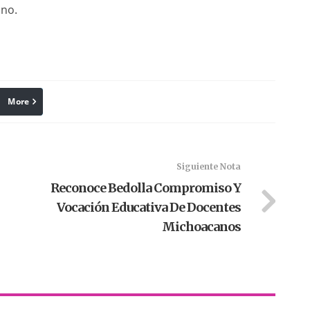
ino.
More
linkedin
Pinterest
Siguiente Nota
Reconoce Bedolla Compromiso Y
Vocación Educativa De Docentes
Michoacanos