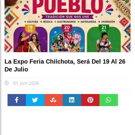
La Expo Feria Chilchota, Será Del 19 Al 26
De Julio
01 Jun 2026
Faceboo
Twitter
Stumble
linkedin
Pinteres
WhatsAp
k
t
pt