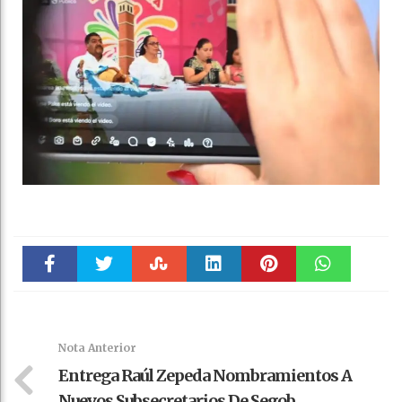
Faceboo
Twitter
Stumble
linkedin
Pinteres
WhatsAp
k
t
pt
Nota Anterior
Entrega Raúl Zepeda Nombramientos A
Nuevos Subsecretarios De Segob