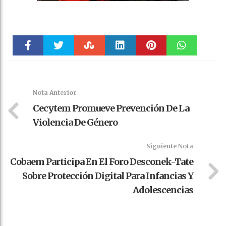
Faceboo
Twitter
Stumble
linkedin
Pinteres
WhatsAp
k
t
pt
Nota Anterior
Cecytem Promueve Prevención De La
Violencia De Género
Siguiente Nota
Cobaem Participa En El Foro Desconek-Tate
Sobre Protección Digital Para Infancias Y
Adolescencias