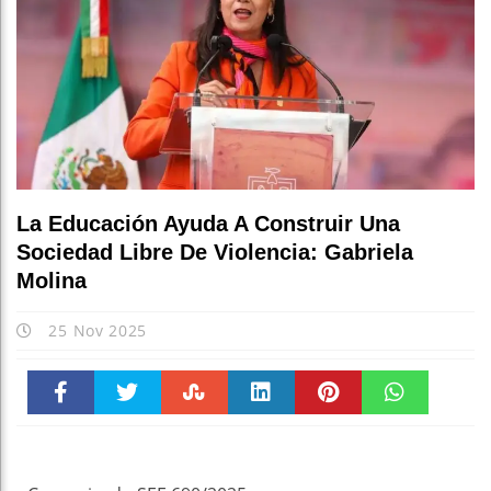
La Educación Ayuda A Construir Una
Sociedad Libre De Violencia: Gabriela
Molina
25 Nov 2025
Faceboo
Twitter
Stumble
linkedin
Pinteres
WhatsAp
k
t
pt