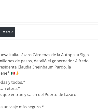
More
linkedin
Pinterest
ueva Italia-Lázaro Cárdenas de la Autopista Siglo
 millones de pesos, detalló el gobernador Alfredo
residenta Claudia Sheinbaum Pardo, la
tiene*
das y todos.*
carretera.*
s que entran y salen del Puerto de Lázaro
ra un viaje más seguro.*