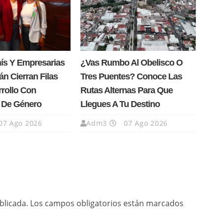
nís Y Empresarias
¿Vas Rumbo Al Obelisco O
n Cierran Filas
Tres Puentes? Conoce Las
rrollo Con
Rutas Alternas Para Que
a De Género
Llegues A Tu Destino
07 Ago 2026
Adm3
07 Ago 2026
blicada.
Los campos obligatorios están marcados