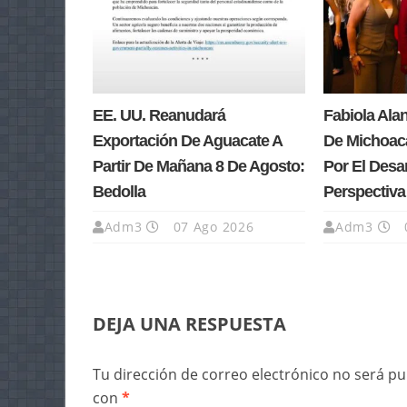
EE. UU. Reanudará
Fabiola Ala
Exportación De Aguacate A
De Michoacá
Partir De Mañana 8 De Agosto:
Por El Desa
Bedolla
Perspectiv
Adm3
07 Ago 2026
Adm3
DEJA UNA RESPUESTA
Tu dirección de correo electrónico no será pu
con
*