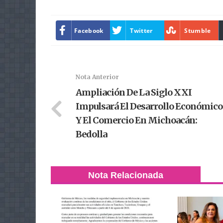
Facebook
Twitter
Stumble
Nota Anterior
Ampliación De La Siglo XXI
Impulsará El Desarrollo Económico
Y El Comercio En Michoacán:
Bedolla
Nota Relacionada