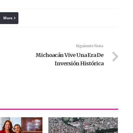
More
linkedin
Pinterest
Siguiente Nota
Michoacán Vive Una Era De
Inversión Histórica