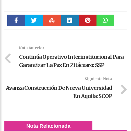
Faceboo
Twitter
Stumble
linkedin
Pinteres
WhatsAp
k
t
pt
Nota Anterior
Continúa Operativo Interinstitucional Para
Garantizar La Paz En Zitácuaro: SSP
Siguiente Nota
Avanza Construcción De Nueva Universidad
En Aquila: SCOP
Nota Relacionada