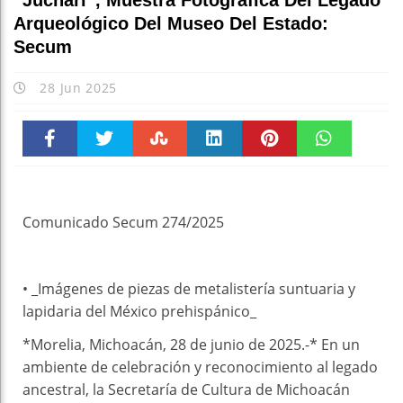
”Juchari”, Muestra Fotográfica Del Legado
Arqueológico Del Museo Del Estado:
Secum
28 Jun 2025
Faceboo
Twitter
Stumble
linkedin
Pinteres
WhatsAp
k
t
pt
Comunicado Secum 274/2025
• _Imágenes de piezas de metalistería suntuaria y
lapidaria del México prehispánico_
*Morelia, Michoacán, 28 de junio de 2025.-* En un
ambiente de celebración y reconocimiento al legado
ancestral, la Secretaría de Cultura de Michoacán