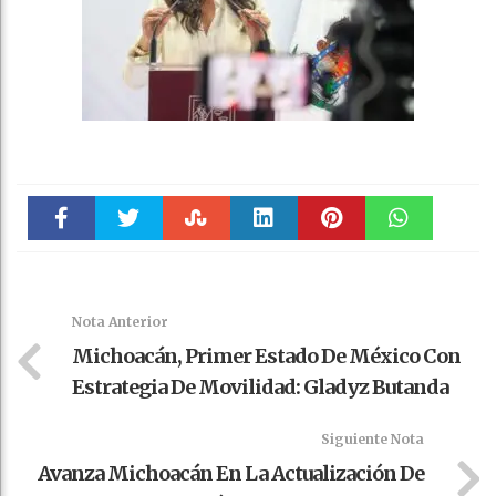
Faceboo
Twitter
Stumble
linkedin
Pinteres
WhatsAp
k
t
pt
Nota Anterior
Michoacán, Primer Estado De México Con
Estrategia De Movilidad: Gladyz Butanda
Siguiente Nota
Avanza Michoacán En La Actualización De