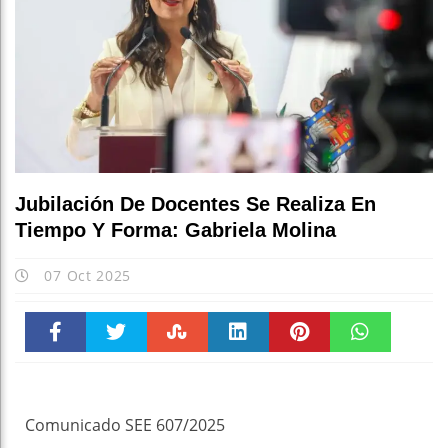
Jubilación De Docentes Se Realiza En
Tiempo Y Forma: Gabriela Molina
07 Oct 2025
Faceboo
Twitter
Stumble
linkedin
Pinteres
WhatsAp
k
t
pt
Comunicado SEE 607/2025