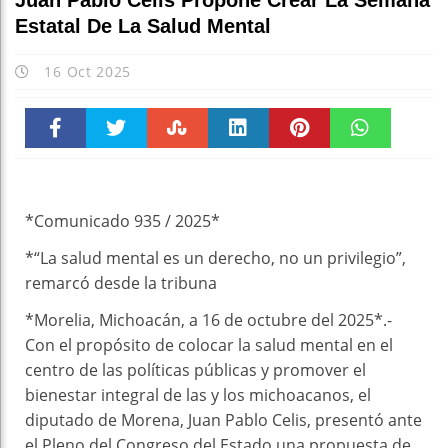
Juan Pablo Celis Propone Crear La Semana
Estatal De La Salud Mental
16 Oct 2025
Faceboo
Twitter
Stumble
linkedin
Pinteres
WhatsAp
k
t
pt
*Comunicado 935 / 2025*
*“La salud mental es un derecho, no un privilegio”,
remarcó desde la tribuna
*Morelia, Michoacán, a 16 de octubre del 2025*.-
Con el propósito de colocar la salud mental en el
centro de las políticas públicas y promover el
bienestar integral de las y los michoacanos, el
diputado de Morena, Juan Pablo Celis, presentó ante
el Pleno del Congreso del Estado una propuesta de