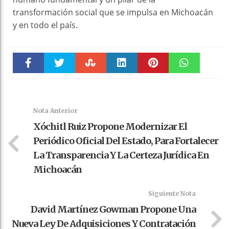
transformación social que se impulsa en Michoacán
y en todo el país.
Faceboo
Twitter
Stumble
linkedin
Pinteres
WhatsAp
k
t
pt
Nota Anterior
Xóchitl Ruiz Propone Modernizar El
Periódico Oficial Del Estado, Para Fortalecer
La Transparencia Y La Certeza Jurídica En
Michoacán
Siguiente Nota
David Martínez Gowman Propone Una
Nueva Ley De Adquisiciones Y Contratación