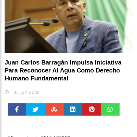
Juan Carlos Barragán Impulsa Iniciativa
Para Reconocer Al Agua Como Derecho
Humano Fundamental
03 Jun 2026
Faceboo
Twitter
Stumble
linkedin
Pinteres
WhatsAp
k
t
pt