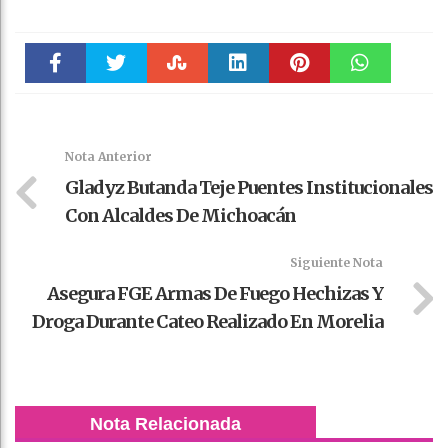
Faceboo
Twitter
Stumble
linkedin
Pinteres
WhatsAp
k
t
pt
Nota Anterior
Gladyz Butanda Teje Puentes Institucionales
Con Alcaldes De Michoacán
Siguiente Nota
Asegura FGE Armas De Fuego Hechizas Y
Droga Durante Cateo Realizado En Morelia
Nota Relacionada