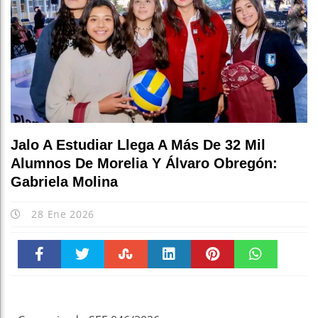
Jalo A Estudiar Llega A Más De 32 Mil
Alumnos De Morelia Y Álvaro Obregón:
Gabriela Molina
28 Ene 2026
Faceboo
Twitter
Stumble
linkedin
Pinteres
WhatsAp
k
t
pt