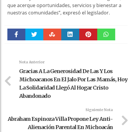
que acerque oportunidades, servicios y bienestar a
nuestras comunidades”, expresó el legislador.
Faceboo
Twitter
Stumble
linkedin
Pinteres
WhatsAp
k
t
pt
Nota Anterior
Gracias A La Generosidad De Las Y Los
Michoacanos En El Jalo Por Las Mamás, Hoy
La Solidaridad Llegó Al Hogar Cristo
Abandonado
Siguiente Nota
Abraham Espinoza Villa Propone Ley Anti-
Alienación Parental En Michoacán