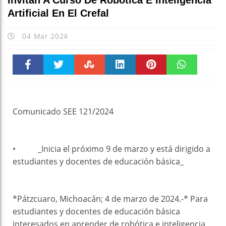
Invitan A Curso De Robótica E Inteligencia
Artificial En El Crefal
04 Mar 2024
Faceboo
Twitter
Stumble
linkedin
Pinteres
WhatsAp
k
t
pt
Comunicado SEE 121/2024
• _Inicia el próximo 9 de marzo y está dirigido a
estudiantes y docentes de educación básica_
*Pátzcuaro, Michoacán; 4 de marzo de 2024.-* Para
estudiantes y docentes de educación básica
interesados en aprender de robótica e inteligencia