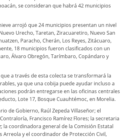
choacán, se consideran que habrá 42 municipios
nieve arrojó que 24 municipios presentan un nivel
 Nuevo Urecho, Taretan, Ziracuaretiro, Nuevo San
huatzen, Paracho, Cherán, Los Reyes, Zitácuaro,
mente, 18 municipios fueron clasificados con un
cuaro, Álvaro Obregón, Tarímbaro, Copándaro y
ó que a través de esta colecta se transformará la
erables, ya que una cobija puede ayudar incluso a
ciones podrán entregarse en las oficinas centrales
educto, Lote 17, Bosque Cuauhtémoc, en Morelia.
ario de Gobierno, Raúl Zepeda Villaseñor; el
ontraloría, Francisco Ramírez Flores; la secretaria
; la coordinadora general de la Comisión Estatal
 Arreola y el coordinador de Protección Civil,