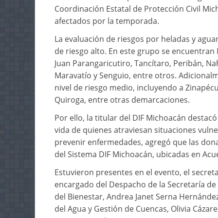
Coordinación Estatal de Protección Civil Mi
afectados por la temporada.
La evaluación de riesgos por heladas y agua
de riesgo alto. En este grupo se encuentran
Juan Parangaricutiro, Tancítaro, Peribán, Na
Maravatío y Senguio, entre otros. Adicional
nivel de riesgo medio, incluyendo a Zinapé
Quiroga, entre otras demarcaciones.
Por ello, la titular del DIF Michoacán destac
vida de quienes atraviesan situaciones vuln
prevenir enfermedades, agregó que las dona
del Sistema DIF Michoacán, ubicadas en Acu
Estuvieron presentes en el evento, el secret
encargado del Despacho de la Secretaría de C
del Bienestar, Andrea Janet Serna Hernández
del Agua y Gestión de Cuencas, Olivia Cázares