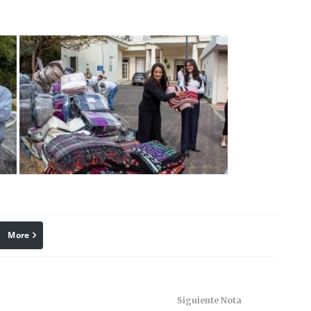
More
linkedin
Pinterest
Siguiente Nota