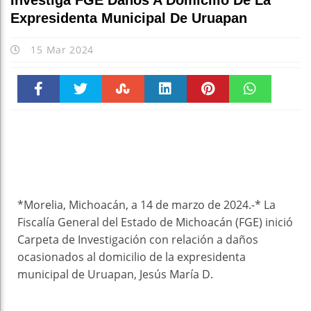
Investiga FGE Daños A Domicilio De La
Expresidenta Municipal De Uruapan
15 Mar 2024
Faceboo
Twitter
Stumble
linkedin
Pinteres
WhatsAp
k
t
pt
*Morelia, Michoacán, a 14 de marzo de 2024.-* La
Fiscalía General del Estado de Michoacán (FGE) inició
Carpeta de Investigación con relación a daños
ocasionados al domicilio de la expresidenta
municipal de Uruapan, Jesús María D.