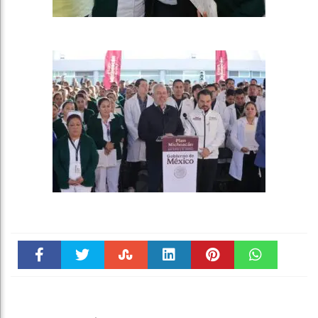
Faceboo
Twitter
Stumble
linkedin
Pinteres
WhatsAp
k
t
pt