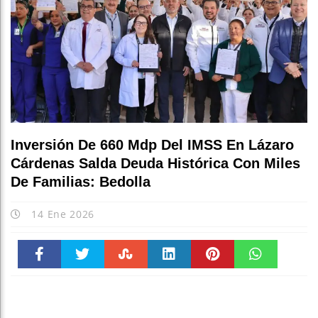
Inversión De 660 Mdp Del IMSS En Lázaro
Cárdenas Salda Deuda Histórica Con Miles
De Familias: Bedolla
14 Ene 2026
Faceboo
Twitter
Stumble
linkedin
Pinteres
WhatsAp
k
t
pt