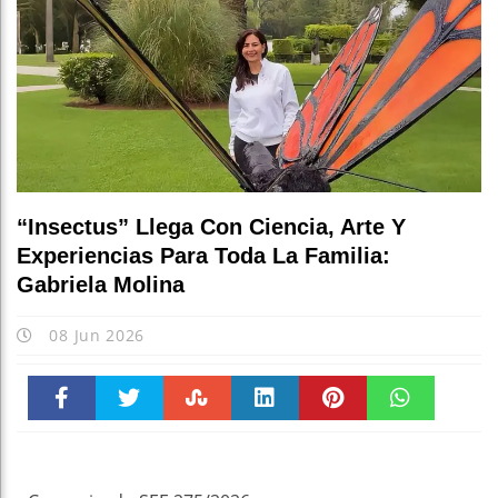
“Insectus” Llega Con Ciencia, Arte Y
Experiencias Para Toda La Familia:
Gabriela Molina
08 Jun 2026
Faceboo
Twitter
Stumble
linkedin
Pinteres
WhatsAp
k
t
pt