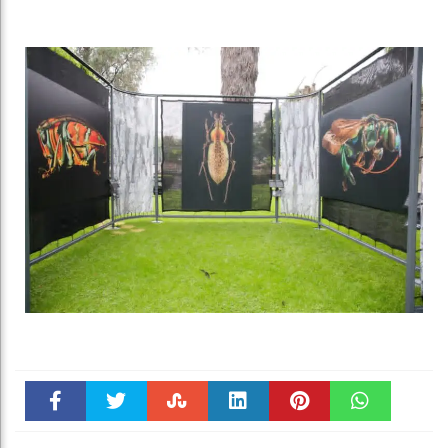
Faceboo
Twitter
Stumble
linkedin
Pinteres
WhatsAp