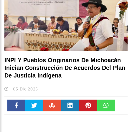
Escucha
INPI Y Pueblos Originarios De Michoacán
Inician Construcción De Acuerdos Del Plan
De Justicia Indígena
05 Dic 2025
Faceboo
Twitter
Stumble
linkedin
Pinteres
WhatsAp
k
t
pt