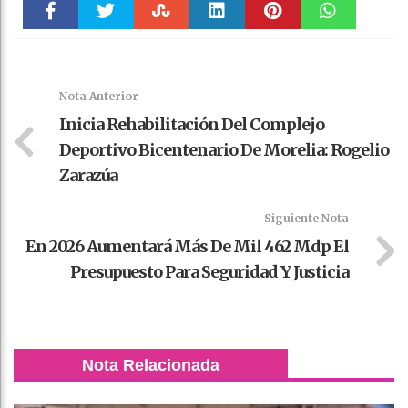
Faceboo
Twitter
Stumble
linkedin
Pinteres
WhatsAp
k
t
pt
Nota Anterior
Inicia Rehabilitación Del Complejo
Deportivo Bicentenario De Morelia: Rogelio
Zarazúa
Siguiente Nota
En 2026 Aumentará Más De Mil 462 Mdp El
Presupuesto Para Seguridad Y Justicia
Nota Relacionada