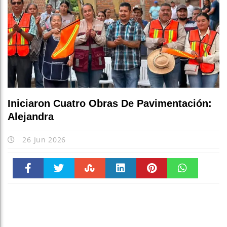
Iniciaron Cuatro Obras De Pavimentación:
Alejandra
26 Jun 2026
Faceboo
Twitter
Stumble
linkedin
Pinteres
WhatsAp
k
t
pt