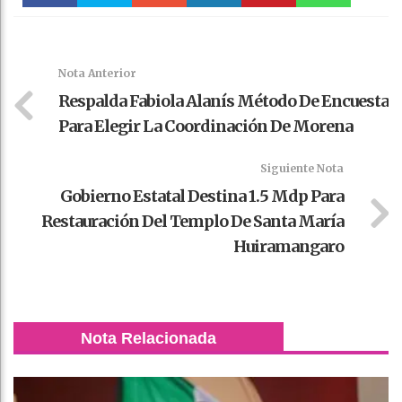
Faceboo
Twitter
Stumble
linkedin
Pinteres
WhatsAp
k
t
pt
Nota Anterior
Respalda Fabiola Alanís Método De Encuesta
Para Elegir La Coordinación De Morena
Siguiente Nota
Gobierno Estatal Destina 1.5 Mdp Para
Restauración Del Templo De Santa María
Huiramangaro
Nota Relacionada