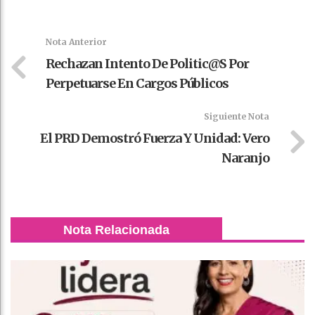
Faceboo
Twitter
Stumble
linkedin
Pinteres
WhatsAp
k
t
pt
Nota Anterior
Rechazan Intento De Politic@s Por
Perpetuarse En Cargos Públicos
Siguiente Nota
El PRD Demostró Fuerza Y Unidad: Vero
Naranjo
Nota Relacionada