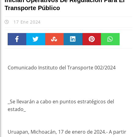
Inician Operativos De Regulación Para El
Transporte Público
17 Ene 2024
Faceboo
Twitter
Stumble
linkedin
Pinteres
WhatsAp
k
t
pt
Comunicado Instituto del Transporte 002/2024
_Se llevarán a cabo en puntos estratégicos del
estado_
Uruapan, Michoacán, 17 de enero de 2024.- A partir