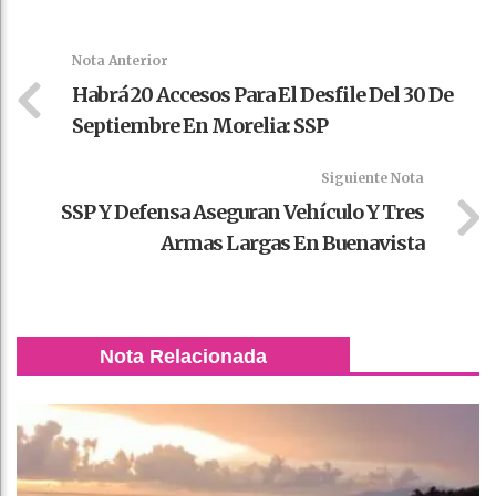
Faceboo
Twitter
Stumble
linkedin
Pinteres
WhatsAp
k
t
pt
Nota Anterior
Habrá 20 Accesos Para El Desfile Del 30 De
Septiembre En Morelia: SSP
Siguiente Nota
SSP Y Defensa Aseguran Vehículo Y Tres
Armas Largas En Buenavista
Nota Relacionada