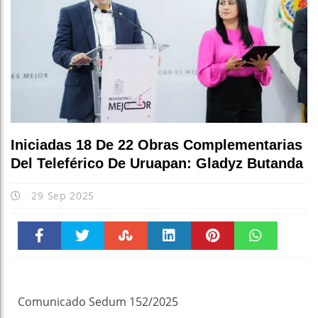
Iniciadas 18 De 22 Obras Complementarias
Del Teleférico De Uruapan: Gladyz Butanda
29 Sep 2025
Faceboo
Twitter
Stumble
linkedin
Pinteres
WhatsAp
k
t
pt
Comunicado Sedum 152/2025