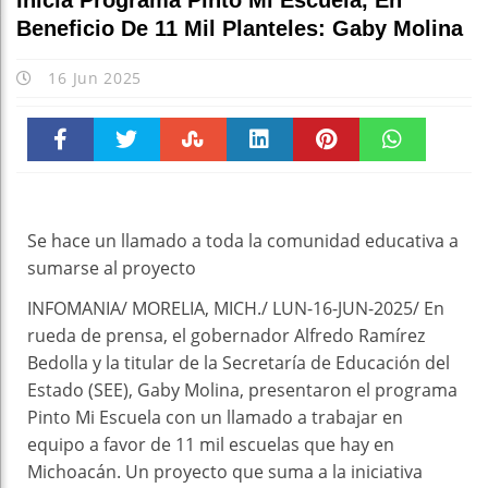
Inicia Programa Pinto Mi Escuela, En
Beneficio De 11 Mil Planteles: Gaby Molina
16 Jun 2025
Faceboo
Twitter
Stumble
linkedin
Pinteres
WhatsAp
k
t
pt
Se hace un llamado a toda la comunidad educativa a
sumarse al proyecto
INFOMANIA/ MORELIA, MICH./ LUN-16-JUN-2025/ En
rueda de prensa, el gobernador Alfredo Ramírez
Bedolla y la titular de la Secretaría de Educación del
Estado (SEE), Gaby Molina, presentaron el programa
Pinto Mi Escuela con un llamado a trabajar en
equipo a favor de 11 mil escuelas que hay en
Michoacán. Un proyecto que suma a la iniciativa