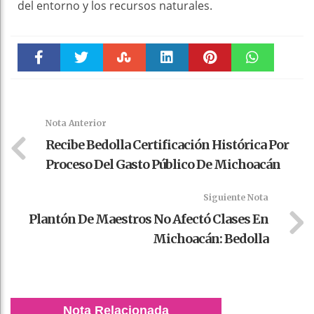
del entorno y los recursos naturales.
Faceboo
Twitter
Stumble
linkedin
Pinteres
WhatsAp
k
t
pt
Nota Anterior
Recibe Bedolla Certificación Histórica Por
Proceso Del Gasto Público De Michoacán
Siguiente Nota
Plantón De Maestros No Afectó Clases En
Michoacán: Bedolla
Nota Relacionada