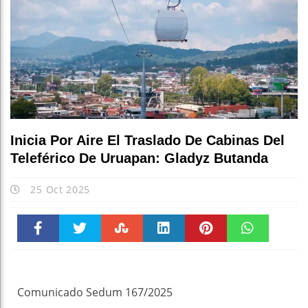
Esc
Inicia Por Aire El Traslado De Cabinas Del
Teleférico De Uruapan: Gladyz Butanda
25 Oct 2025
Faceboo
Twitter
Stumble
linkedin
Pinteres
WhatsAp
k
t
pt
Comunicado Sedum 167/2025