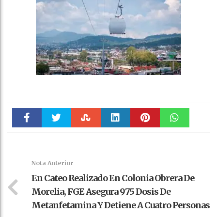
Faceboo
Twitter
Stumble
linkedin
Pinteres
WhatsAp
k
t
pt
Nota Anterior
En Cateo Realizado En Colonia Obrera De
Morelia, FGE Asegura 975 Dosis De
Metanfetamina Y Detiene A Cuatro Personas