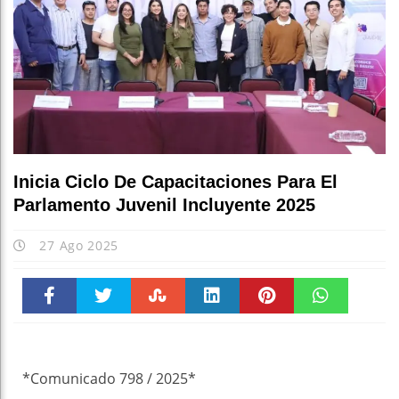
Inicia Ciclo De Capacitaciones Para El
Parlamento Juvenil Incluyente 2025
27 Ago 2025
Faceboo
Twitter
Stumble
linkedin
Pinteres
WhatsAp
k
t
pt
*Comunicado 798 / 2025*