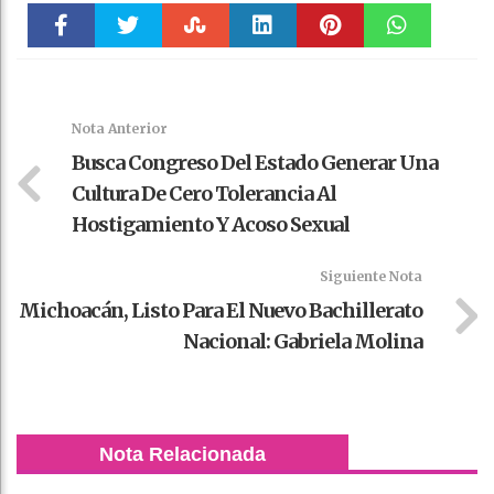
Faceboo
Twitter
Stumble
linkedin
Pinteres
WhatsAp
k
t
pt
Nota Anterior
Busca Congreso Del Estado Generar Una
Cultura De Cero Tolerancia Al
Hostigamiento Y Acoso Sexual
Siguiente Nota
Michoacán, Listo Para El Nuevo Bachillerato
Nacional: Gabriela Molina
Nota Relacionada