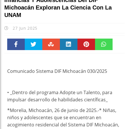
Infancias Y Adolescencias Del DIF
Michoacán Exploran La Ciencia Con La
UNAM
27 Jun 2025
Faceboo
Twitter
Stumble
linkedin
Pinteres
WhatsAp
k
t
pt
Comunicado Sistema DIF Michoacán 030/2025
• _Dentro del programa Adopte un Talento, para
impulsar desarrollo de habilidades científicas_
*Morelia, Michoacán, 26 de junio de 2025.-* Niñas,
niños y adolescentes que se encuentran en
acogimiento residencial del Sistema DIF Michoacán,