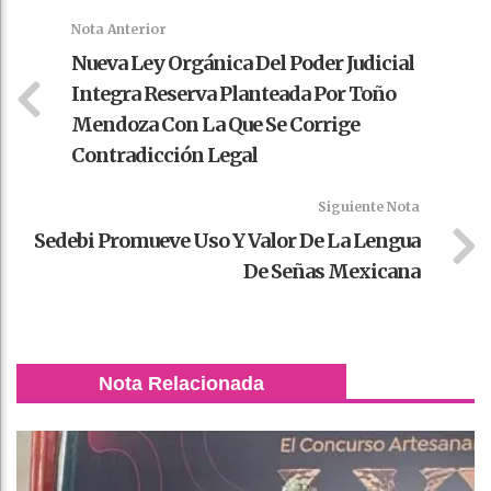
k
t
pt
Nota Anterior
Nueva Ley Orgánica Del Poder Judicial
Integra Reserva Planteada Por Toño
Mendoza Con La Que Se Corrige
Contradicción Legal
Siguiente Nota
Sedebi Promueve Uso Y Valor De La Lengua
De Señas Mexicana
Nota Relacionada