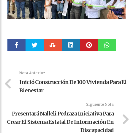
Faceboo
Twitter
Stumble
linkedin
Pinteres
WhatsAp
k
t
pt
Nota Anterior
Inició Construcción De 100 Vivienda Para El
Bienestar
Siguiente Nota
Presentará Nalleli Pedraza Iniciativa Para
Crear El Sistema Estatal De Información En
Discapacidad