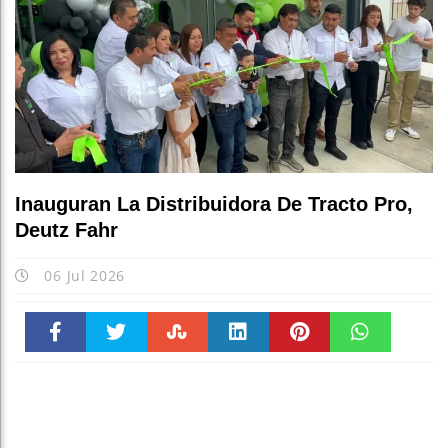
Inauguran La Distribuidora De Tracto Pro,
Deutz Fahr
06 Jul 2026
Faceboo
Twitter
Stumble
linkedin
Pinteres
WhatsAp
k
t
pt