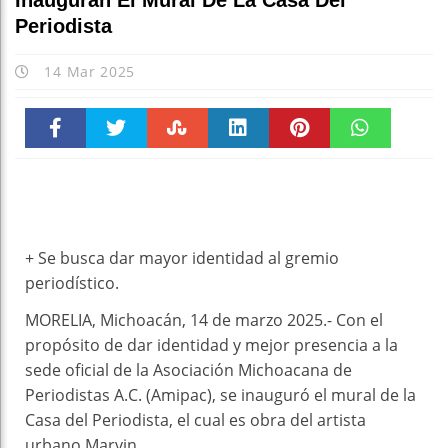
Inauguran El Mural De La Casa Del
Periodista
14 Mar 2025
Faceboo
Twitter
Stumble
linkedin
Pinteres
WhatsAp
k
t
pt
+ Se busca dar mayor identidad al gremio
periodístico.
MORELIA, Michoacán, 14 de marzo 2025.- Con el
propósito de dar identidad y mejor presencia a la
sede oficial de la Asociación Michoacana de
Periodistas A.C. (Amipac), se inauguró el mural de la
Casa del Periodista, el cual es obra del artista
urbano Marvin.