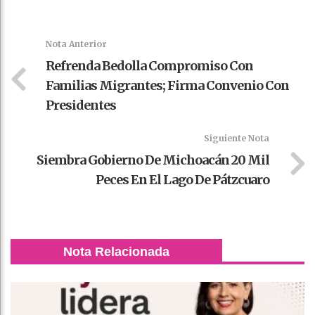
Faceboo
Twitter
Stumble
linkedin
Pinteres
WhatsAp
k
t
pt
Nota Anterior
Refrenda Bedolla Compromiso Con
Familias Migrantes; Firma Convenio Con
Presidentes
Siguiente Nota
Siembra Gobierno De Michoacán 20 Mil
Peces En El Lago De Pátzcuaro
Nota Relacionada