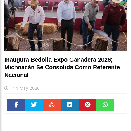
Inaugura Bedolla Expo Ganadera 2026;
Michoacán Se Consolida Como Referente
Nacional
14 May 2026
Faceboo
Twitter
Stumble
linkedin
Pinteres
WhatsAp
k
t
pt