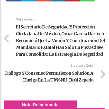
Faceboo
Twitter
Stumble
linkedin
Pinteres
WhatsAp
k
t
pt
Nota Anterior
El Secretario De Seguridad Y Protección
Ciudadana De México, Omar García Harfuch
Reconoció Que La Visión Y Coordinación Del
Mandatario Estatal Han Sido La Pieza Clave
Para Consolidar La Estrategia De Seguridad
Siguiente Nota
Diálogo Y Consenso Permitieron Solución A
Huelga En La UMSNH: Raúl Zepeda
Nota Relacionada