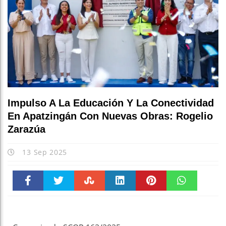
Impulso A La Educación Y La Conectividad
En Apatzingán Con Nuevas Obras: Rogelio
Zarazúa
13 Sep 2025
Faceboo
Twitter
Stumble
linkedin
Pinteres
WhatsAp
k
t
pt