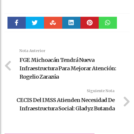
Faceboo
Twitter
Stumble
linkedin
Pinteres
WhatsAp
k
t
pt
Nota Anterior
FGE Michoacán Tendrá Nueva
Infraestructura Para Mejorar Atención:
Rogelio Zarazúa
Siguiente Nota
CECIS Del IMSS Atienden Necesidad De
Infraestructura Social: Gladyz Butanda