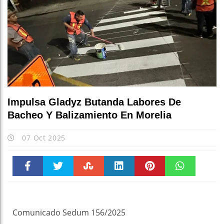
Impulsa Gladyz Butanda Labores De
Bacheo Y Balizamiento En Morelia
07 Oct 2025
Faceboo
Twitter
Stumble
linkedin
Pinteres
WhatsAp
k
t
pt
Comunicado Sedum 156/2025