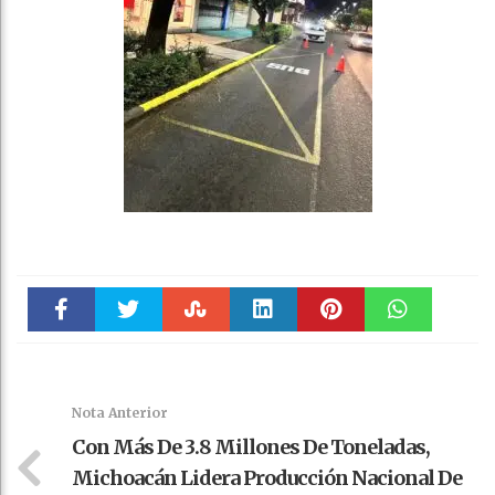
Faceboo
Twitter
Stumble
linkedin
Pinteres
WhatsAp
k
t
pt
Nota Anterior
Con Más De 3.8 Millones De Toneladas,
Michoacán Lidera Producción Nacional De