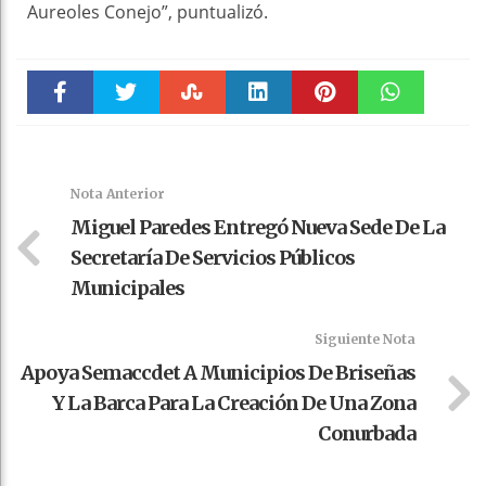
Aureoles Conejo”, puntualizó.
Faceboo
Twitter
Stumble
linkedin
Pinteres
WhatsAp
k
t
pt
Nota Anterior
Miguel Paredes Entregó Nueva Sede De La
Secretaría De Servicios Públicos
Municipales
Siguiente Nota
Apoya Semaccdet A Municipios De Briseñas
Y La Barca Para La Creación De Una Zona
Conurbada