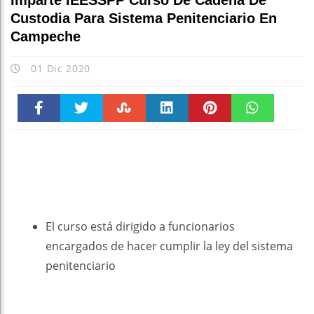
Imparte IEESSPP Curso De Cadena De
Custodia Para Sistema Penitenciario En
Campeche
01 Dic 2020
Faceboo
Twitter
Stumble
linkedin
Pinteres
WhatsAp
k
t
pt
El curso está dirigido a funcionarios
encargados de hacer cumplir la ley del sistema
penitenciario