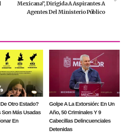
l
Mexicana”, Dirigida A Aspirantes A
Agentes Del Ministerio Público
 De Otro Estado?
Golpe A La Extorsión: En Un
s Son Más Usadas
Año, 50 Criminales Y 9
ionar En
Cabecillas Delincuenciales
Detenidas