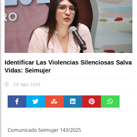
Identificar Las Violencias Silenciosas Salva
Vidas: Seimujer
28 Ago 2025
Faceboo
Twitter
Stumble
linkedin
Pinteres
WhatsAp
k
t
pt
Comunicado Seimujer 143/2025