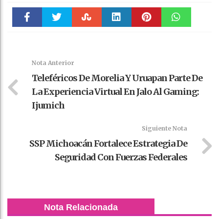
Faceboo
Twitter
Stumble
linkedin
Pinteres
WhatsAp
k
t
pt
Nota Anterior
Teleféricos De Morelia Y Uruapan Parte De
La Experiencia Virtual En Jalo Al Gaming:
Ijumich
Siguiente Nota
SSP Michoacán Fortalece Estrategia De
Seguridad Con Fuerzas Federales
Nota Relacionada