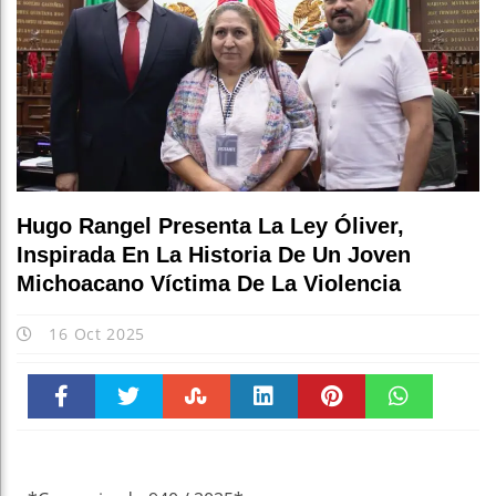
Hugo Rangel Presenta La Ley Óliver,
Inspirada En La Historia De Un Joven
Michoacano Víctima De La Violencia
16 Oct 2025
Faceboo
Twitter
Stumble
linkedin
Pinteres
WhatsAp
k
t
pt