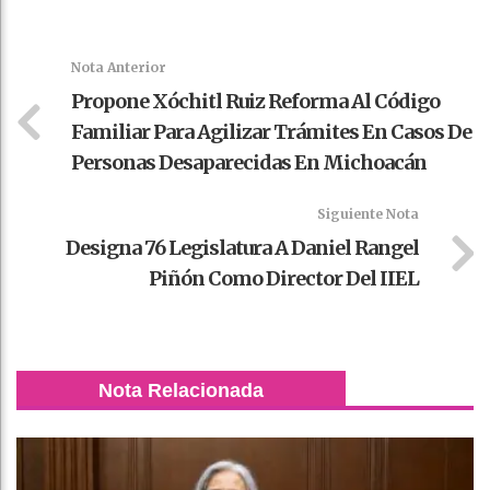
Faceboo
Twitter
Stumble
linkedin
Pinteres
WhatsAp
k
t
pt
Nota Anterior
Propone Xóchitl Ruiz Reforma Al Código
Familiar Para Agilizar Trámites En Casos De
Personas Desaparecidas En Michoacán
Siguiente Nota
Designa 76 Legislatura A Daniel Rangel
Piñón Como Director Del IIEL
Nota Relacionada