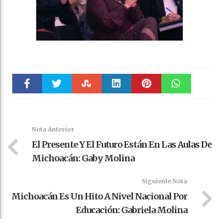
Faceboo
Twitter
Stumble
linkedin
Pinteres
WhatsAp
k
t
pt
Nota Anterior
El Presente Y El Futuro Están En Las Aulas De
Michoacán: Gaby Molina
Siguiente Nota
Michoacán Es Un Hito A Nivel Nacional Por
Educación: Gabriela Molina