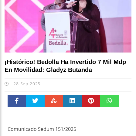
¡Histórico! Bedolla Ha Invertido 7 Mil Mdp
En Movilidad: Gladyz Butanda
28 Sep 2025
Faceboo
Twitter
Stumble
linkedin
Pinteres
WhatsAp
k
t
pt
Comunicado Sedum 151/2025