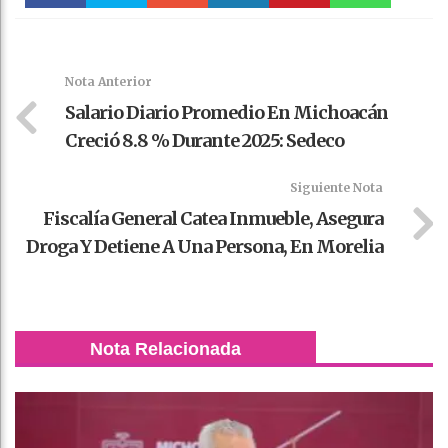
Faceboo
Twitter
Stumble
linkedin
Pinteres
WhatsAp
k
t
pt
Nota Anterior
Salario Diario Promedio En Michoacán
Creció 8.8 % Durante 2025: Sedeco
Siguiente Nota
Fiscalía General Catea Inmueble, Asegura
Droga Y Detiene A Una Persona, En Morelia
Nota Relacionada