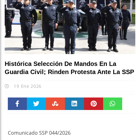
Histórica Selección De Mandos En La
Guardia Civil; Rinden Protesta Ante La SSP
19 Ene 2026
Faceboo
Twitter
Stumble
linkedin
Pinteres
WhatsAp
k
t
pt
Comunicado SSP 044/2026