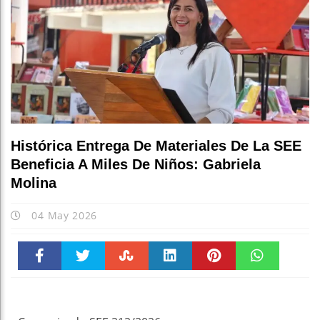
Histórica Entrega De Materiales De La SEE
Beneficia A Miles De Niños: Gabriela
Molina
04 May 2026
Faceboo
Twitter
Stumble
linkedin
Pinteres
WhatsAp
k
t
pt