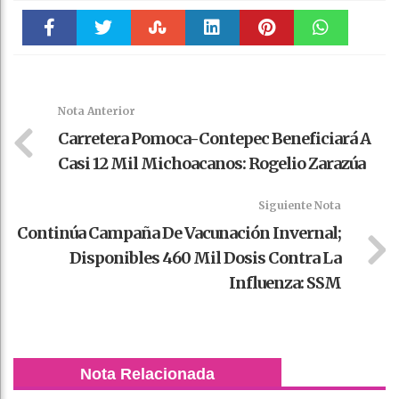
Faceboo
Twitter
Stumble
linkedin
Pinteres
WhatsAp
k
t
pt
Nota Anterior
Carretera Pomoca-Contepec Beneficiará A
Casi 12 Mil Michoacanos: Rogelio Zarazúa
Siguiente Nota
Continúa Campaña De Vacunación Invernal;
Disponibles 460 Mil Dosis Contra La
Influenza: SSM
Nota Relacionada