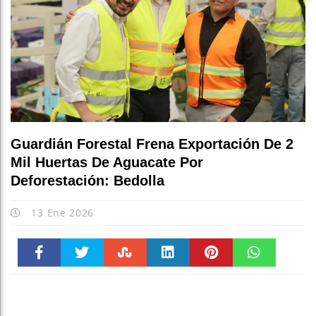
Guardián Forestal Frena Exportación De 2
Mil Huertas De Aguacate Por
Deforestación: Bedolla
13 Ene 2026
Faceboo
Twitter
Stumble
linkedin
Pinteres
WhatsAp
k
t
pt