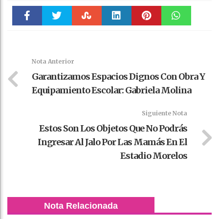
Faceboo
Twitter
Stumble
linkedin
Pinteres
WhatsAp
k
t
pt
Nota Anterior
Garantizamos Espacios Dignos Con Obra Y
Equipamiento Escolar: Gabriela Molina
Siguiente Nota
Estos Son Los Objetos Que No Podrás
Ingresar Al Jalo Por Las Mamás En El
Estadio Morelos
Nota Relacionada