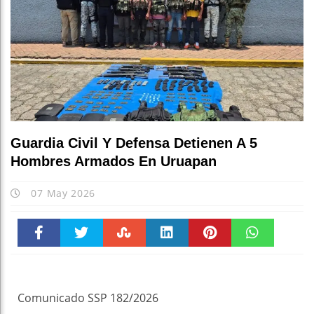
Guardia Civil Y Defensa Detienen A 5
Hombres Armados En Uruapan
07 May 2026
Faceboo
Twitter
Stumble
linkedin
Pinteres
WhatsAp
k
t
pt
Comunicado SSP 182/2026