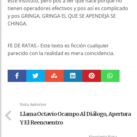
este instituto, pero pos a ver qué hace porque no
tienen operadores efectivos y pos así es complicado
y pos GRINGA, GRINGA EL QUE SE APENDEJA SE
CHINGA.
FE DE RATAS.- Este texto es ficción cualquier
parecido con la realidad es mera coincidencia.
Faceboo
Twitter
Stumble
linkedin
Pinteres
WhatsAp
k
t
pt
Nota Anterior
Llama Octavio Ocampo Al Diálogo, Apertura
Y El Reencuentro
Siguiente Nota