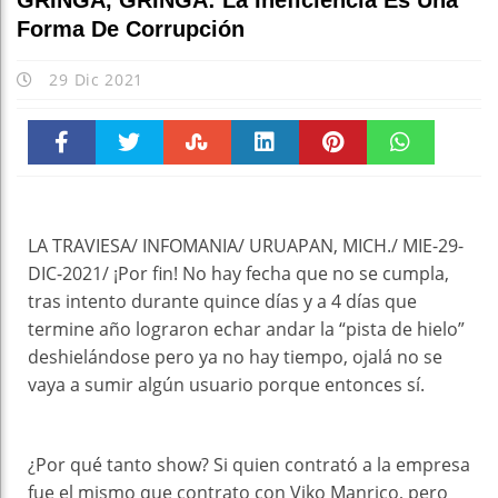
GRINGA, GRINGA: La Ineficiencia Es Una
Forma De Corrupción
29 Dic 2021
Faceboo
Twitter
Stumble
linkedin
Pinteres
WhatsAp
k
t
pt
LA TRAVIESA/ INFOMANIA/ URUAPAN, MICH./ MIE-29-
DIC-2021/ ¡Por fin! No hay fecha que no se cumpla,
tras intento durante quince días y a 4 días que
termine año lograron echar andar la “pista de hielo”
deshielándose pero ya no hay tiempo, ojalá no se
vaya a sumir algún usuario porque entonces sí.
¿Por qué tanto show? Si quien contrató a la empresa
fue el mismo que contrato con Viko Manrico, pero