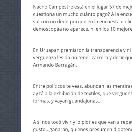
Nacho Campestre está en el lugar 57 de mejor
cuestiona un mucho cuánto pago? A la encue
sol con un dedo porque en la encuesta en li
demoscopáa no aparece, ni en los 10 mejor
En Uruapan premiaron la transparencia y ni 
vergüenza les da no tener carrera y decir 
Armando Barragán.
Entre políticos te veas, abundan las mentir
ay tá a la exhibición de textiles, que vergü
formas, y vayan guandajonas…
A si nos tocó vivir y lo pior es que van a repe
gusto…ganarán, quienes presumen d obtener 