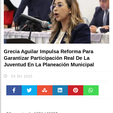
Grecia Aguilar Impulsa Reforma Para
Garantizar Participación Real De La
Juventud En La Planeación Municipal
03 Dic 2025
Faceboo
Twitter
Stumble
linkedin
Pinteres
WhatsAp
k
t
pt