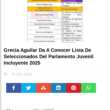
Grecia Aguilar Da A Conocer Lista De
Seleccionados Del Parlamento Juvenil
Incluyente 2025
18 Oct 2025
Faceboo
Twitter
Stumble
linkedin
Pinteres
WhatsAp
k
t
pt