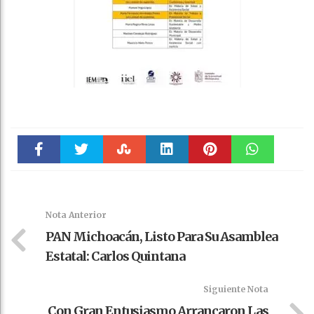
Faceboo
Twitter
Stumble
linkedin
Pinteres
WhatsAp
k
t
pt
Nota Anterior
PAN Michoacán, Listo Para Su Asamblea
Estatal: Carlos Quintana
Siguiente Nota
Con Gran Entusiasmo Arrancaron Las