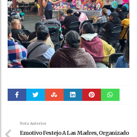
Faceboo
Twitter
Stumble
linkedin
Pinteres
WhatsAp
k
t
pt
Nota Anterior
Emotivo Festejo A Las Madres, Organizado