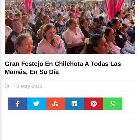
Gran Festejo En Chilchota A Todas Las
Mamás, En Su Día
10 May 2026
Faceboo
Twitter
Stumble
linkedin
Pinteres
WhatsAp
k
t
pt