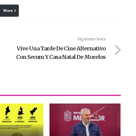
More
linkedin
Pinterest
Siguiente Nota
Vive Una Tarde De Cine Alternativo
Con Secum Y Casa Natal De Morelos