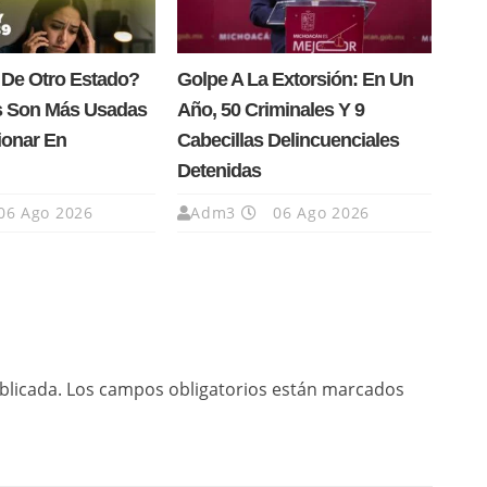
 De Otro Estado?
Golpe A La Extorsión: En Un
s Son Más Usadas
Año, 50 Criminales Y 9
ionar En
Cabecillas Delincuenciales
Detenidas
06 Ago 2026
Adm3
06 Ago 2026
blicada.
Los campos obligatorios están marcados