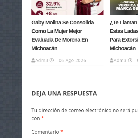
Gaby Molina Se Consolida
¿Te Llaman
Como La Mujer Mejor
Estas Lada
Evaluada De Morena En
Para Extors
Michoacán
Michoacán
Adm3
06 Ago 2026
Adm3
DEJA UNA RESPUESTA
Tu dirección de correo electrónico no será pu
con
*
Comentario
*