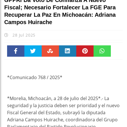
GPPRI Da Voto De Confianza A Nuevo
Fiscal; Necesario Fortalecer La FGE Para
Recuperar La Paz En Michoacán: Adriana
Campos Huirache
28 Jul 2025
Faceboo
Twitter
Stumble
linkedin
Pinteres
WhatsAp
k
t
pt
*Comunicado 768 / 2025*
*Morelia, Michoacán, a 28 de julio del 2025*.- La
seguridad y la justicia deben ser prioridad y el nuevo
Fiscal General del Estado, subrayó la diputada
Adriana Campos Huirache, coordinadora del Grupo
Parlamentario del Partido Revolucionario