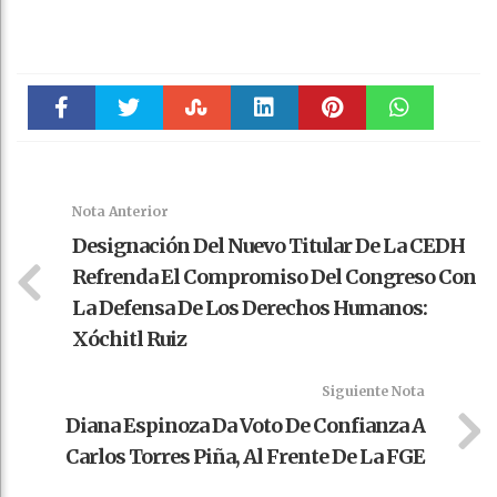
Faceboo
Twitter
Stumble
linkedin
Pinteres
WhatsAp
k
t
pt
Nota Anterior
Designación Del Nuevo Titular De La CEDH
Refrenda El Compromiso Del Congreso Con
La Defensa De Los Derechos Humanos:
Xóchitl Ruiz
Siguiente Nota
Diana Espinoza Da Voto De Confianza A
Carlos Torres Piña, Al Frente De La FGE